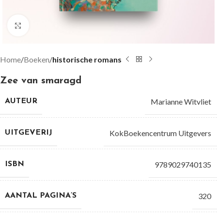
Groter bekijken
Home
Boeken
historische romans
Zee van smaragd
Marianne Witvliet
AUTEUR
KokBoekencentrum Uitgevers
UITGEVERIJ
9789029740135
ISBN
320
AANTAL PAGINA’S