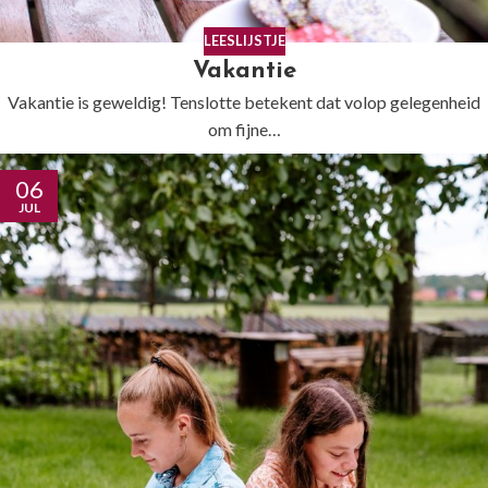
LEESLIJSTJE
Vakantie
Vakantie is geweldig! Tenslotte betekent dat volop gelegenheid
om fijne…
06
JUL