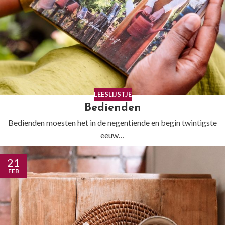
LEESLIJSTJE
Bedienden
Bedienden moesten het in de negentiende en begin twintigste
eeuw…
21
FEB