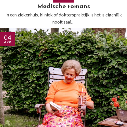
Medische romans
In een ziekenhuis, kliniek of dokterspraktijk is het is eigenlijk
nooit saai…
04
APR