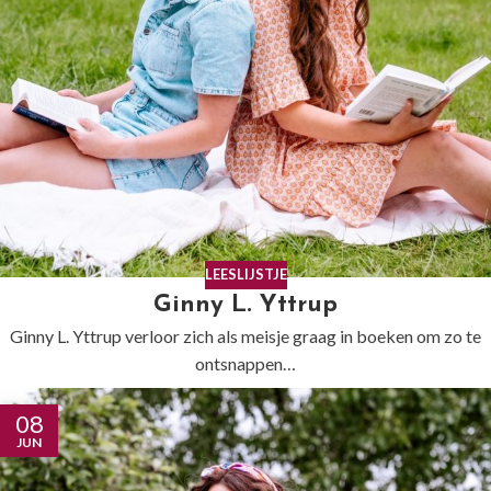
LEESLIJSTJE
Ginny L. Yttrup
Ginny L. Yttrup verloor zich als meisje graag in boeken om zo te
ontsnappen…
08
JUN