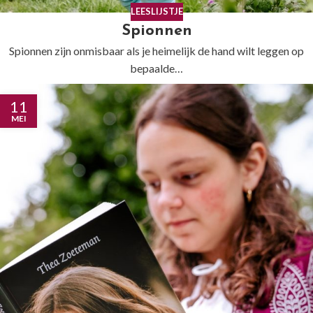
LEESLIJSTJE
Spionnen
Spionnen zijn onmisbaar als je heimelijk de hand wilt leggen op
bepaalde…
11
MEI