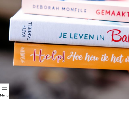
Menu
LEESLIJSTJE
Terri Blackstock
Terri Blackstock leest het liefst thrillers of misdaadromans en ze