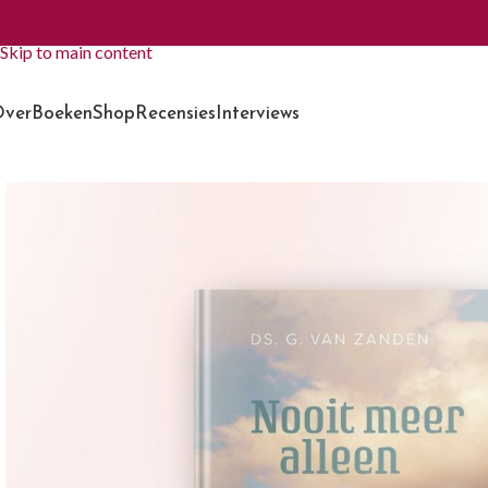
Skip to navigation
Skip to main content
ver
Boeken
Shop
Recensies
Interviews