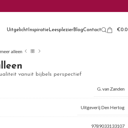
Uitgelicht
Inspiratie
Leesplezier
Blog
Contact
€
0.
meer alleen
lleen
ualiteit vanuit bijbels perspectief
G. van Zanden
Uitgeverij Den Hertog
9789033133107