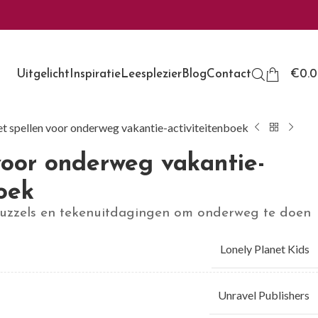
Uitgelicht
Inspiratie
Leesplezier
Blog
Contact
€
0.
t spellen voor onderweg vakantie-activiteitenboek
voor onderweg vakantie-
oek
uzzels en tekenuitdagingen om onderweg te doen
Lonely Planet Kids
Unravel Publishers