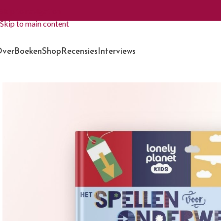
Skip to navigation
Skip to main content
ver
Boeken
Shop
Recensies
Interviews