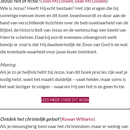
Jezus: feit of fictie?
(
Josh McDowell
,
Sean McDowell
)
Wie is Jezus? Heeft Hij echt bestaan? Het zijn vragen die bij
sommige mensen leven en dit boek beantwoordt ze door aan de
hand van verschillende inzichten over de betrouwbaarheid van de
Bijbel, de historiciteit van Jezus en de wetenschap een beeld van
Hem te schetsen. Daarbij wordt eveneens uiteengezet welk
bewijs er zoal is dat Hij daadwerkelijk de Zoon van God is en wat
die eventuele waarheid voor jouw leven betekent.
Mening
Als je zo je twijfels hebt bij Jezus, kan dit boek precies zijn wat je
nodig hebt, want het maakt duidelijk – vaak helder, maar soms is
het wat lastiger te volgen – waarom Hij een feit is en geen fictie.
LEES MEER OVER DIT BOEK
Ontdek het christelijk geloof
(
Rowan Williams
)
Als je nieuwsgierig bent naar het christendom, maar er weinig van