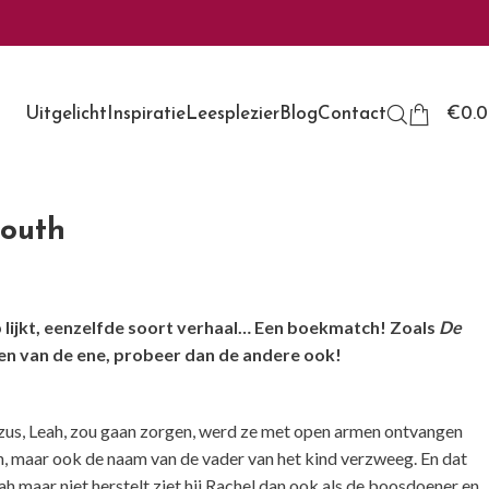
Uitgelicht
Inspiratie
Leesplezier
Blog
Contact
€
0.
mouth
rop lijkt, eenzelfde soort verhaal… Een boekmatch! Zoals
De
ten van de ene, probeer dan de andere ook!
us, Leah, zou gaan zorgen, werd ze met open armen ontvangen
n, maar ook de naam van de vader van het kind verzweeg. En dat
Leah maar niet herstelt ziet hij Rachel dan ook als de boosdoener en