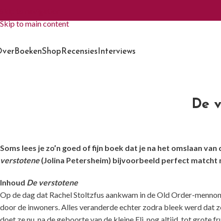
Skip to navigation
Skip to main content
ver
Boeken
Shop
Recensies
Interviews
De v
Soms lees je zo’n goed of fijn boek dat je na het omslaan van
verstotene
(Jolina Petersheim) bijvoorbeeld perfect matcht
Inhoud
De verstotene
Op de dag dat Rachel Stoltzfus aankwam in de Old Order-mennon
door de inwoners. Alles veranderde echter zodra bleek werd dat z
doet ze nu, na de geboorte van de kleine Eli, nog altijd, tot grote 