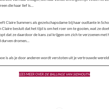
een die haar lief is…
leeft Claire Summers als gezelschapsdame bij haar oudtante in Schot
aire besluit dat het tijd is om het roer om te gooien, wat ze doet 
oopt dat ze daardoor de kans zal krijgen om zich te verzoenen met 
had durven dromen…
oe is als je door anderen wordt verstoten uit je vertrouwde werel
LEES MEER OVER
DE BALLINGE VAN SIDMOUTH