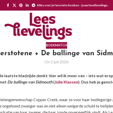
Alles over je favoriete boeken - jouw leeslievelings.
BOEKMATCH
erstotene + De ballinge van Sid
On 2 juli 2026
 de laatste bladzijde denkt: hier wil ik meer van – iets wat e
 met
De ballinge van Sidmouth
(
Julie Klassen
). Dus heb je geno
ietengemeenschap Copper Creek, waar ze voor haar bedlegerige z
e ongehuwd zwanger was en niet alleen weigerde schuld te belijde
frustratie van haar zwager, die haar zonde onvergeeflijk vindt. Als 