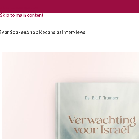
Skip to navigation
Skip to main content
ver
Boeken
Shop
Recensies
Interviews