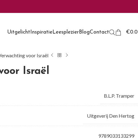
Uitgelicht
Inspiratie
Leesplezier
Blog
Contact
€
0.
Verwachting voor Israël
oor Israël
B.L.P. Tramper
Uitgeverij Den Hertog
9789033133299