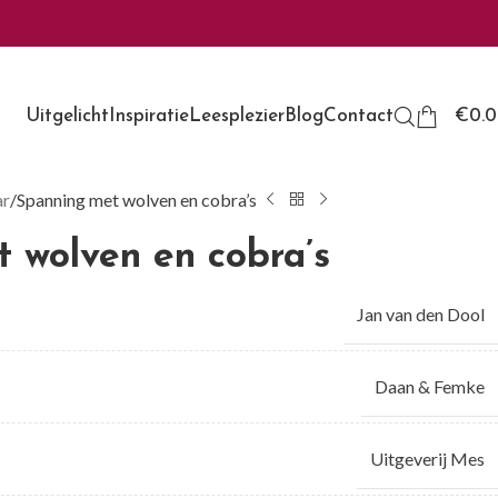
Uitgelicht
Inspiratie
Leesplezier
Blog
Contact
€
0.
ar
Spanning met wolven en cobra’s
 wolven en cobra’s
Jan van den Dool
Daan & Femke
Uitgeverij Mes