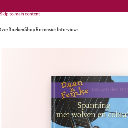
Skip to navigation
Skip to main content
ver
Boeken
Shop
Recensies
Interviews