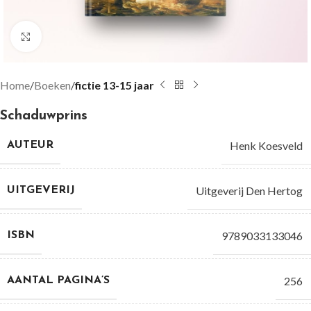
Groter bekijken
Home
Boeken
fictie 13-15 jaar
Schaduwprins
Henk Koesveld
AUTEUR
Uitgeverij Den Hertog
UITGEVERIJ
9789033133046
ISBN
256
AANTAL PAGINA’S