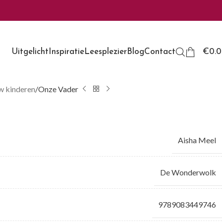
Uitgelicht
Inspiratie
Leesplezier
Blog
Contact
€
0.
w kinderen
Onze Vader
Aisha Meel
De Wonderwolk
9789083449746