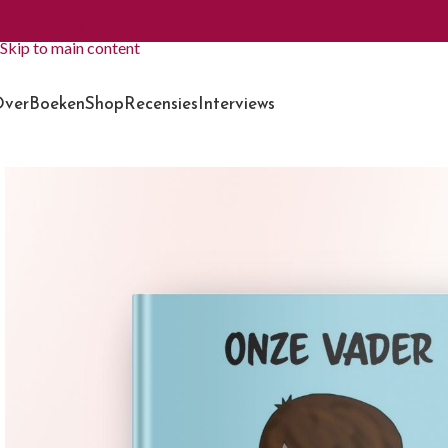
Skip to navigation
Skip to main content
ver
Boeken
Shop
Recensies
Interviews