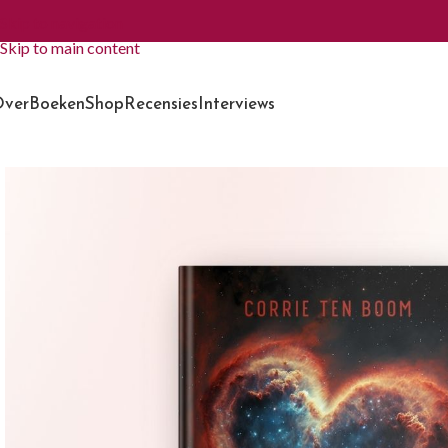
Skip to navigation
Skip to main content
ver
Boeken
Shop
Recensies
Interviews