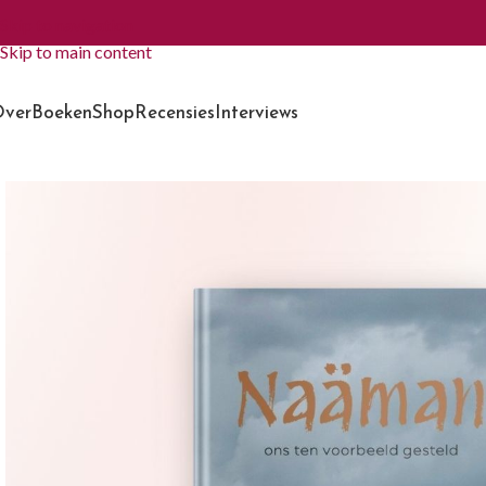
Skip to navigation
Skip to main content
ver
Boeken
Shop
Recensies
Interviews