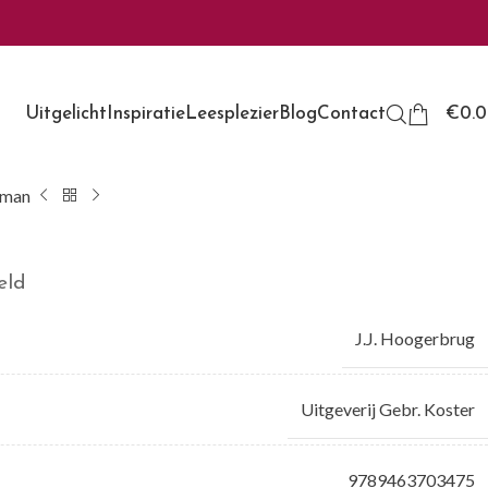
Uitgelicht
Inspiratie
Leesplezier
Blog
Contact
€
0.
man
eld
J.J. Hoogerbrug
Uitgeverij Gebr. Koster
9789463703475