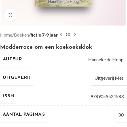
Groter bekijken
Home
Boeken
fictie 7-9 jaar
Modderrace om een koekoeksklok
Hanneke de Hoog
AUTEUR
Uitgeverij Mes
UITGEVERIJ
9789059524583
ISBN
80
AANTAL PAGINA’S