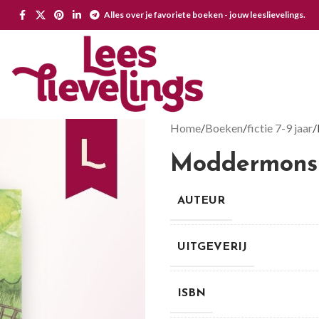
Alles over je favoriete boeken - jouw leeslievelings.
Home
Boeken
fictie 7-9 jaar
Moddermons
AUTEUR
UITGEVERIJ
ISBN