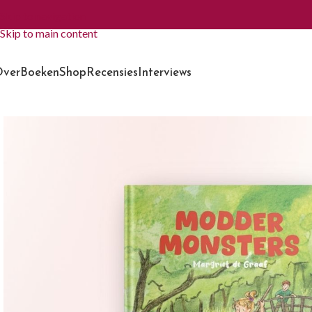
Skip to navigation
Skip to main content
ver
Boeken
Shop
Recensies
Interviews