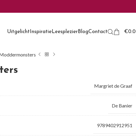
Uitgelicht
Inspiratie
Leesplezier
Blog
Contact
€
0.
Moddermonsters
ters
Margriet de Graaf
De Banier
9789402912951