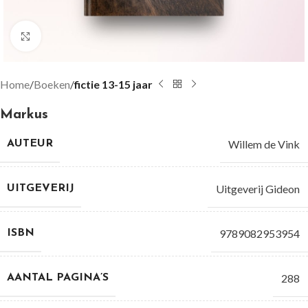
Groter bekijken
Home
Boeken
fictie 13-15 jaar
Markus
Willem de Vink
AUTEUR
Uitgeverij Gideon
UITGEVERIJ
9789082953954
ISBN
288
AANTAL PAGINA’S