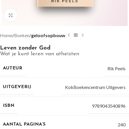
Groter bekijken
Home
Boeken
geloofsopbouw
Leven zonder God
Wat je kunt leren van atheïsten
Rik Peels
AUTEUR
KokBoekencentrum Uitgevers
UITGEVERIJ
9789043540896
ISBN
240
AANTAL PAGINA’S