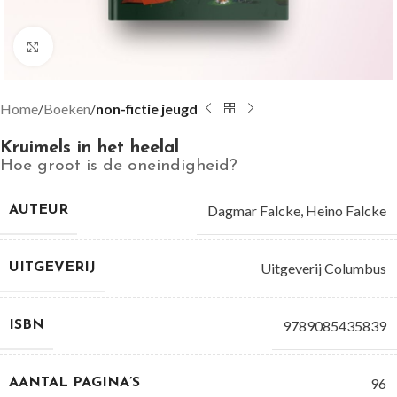
Groter bekijken
Home
Boeken
non-fictie jeugd
Kruimels in het heelal
Hoe groot is de oneindigheid?
Dagmar Falcke
,
Heino Falcke
AUTEUR
Uitgeverij Columbus
UITGEVERIJ
9789085435839
ISBN
96
AANTAL PAGINA’S