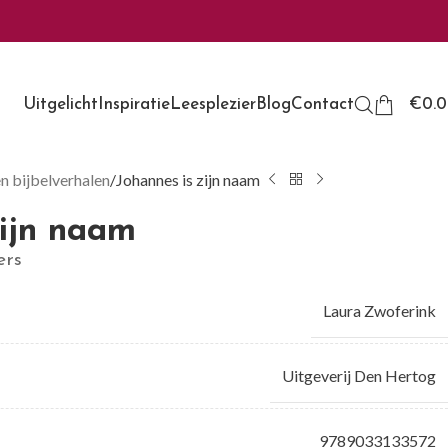
Uitgelicht
Inspiratie
Leesplezier
Blog
Contact
€
0.
en bijbelverhalen
Johannes is zijn naam
zijn naam
ers
Laura Zwoferink
Uitgeverij Den Hertog
9789033133572