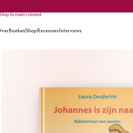
Skip to navigation
Skip to main content
ver
Boeken
Shop
Recensies
Interviews