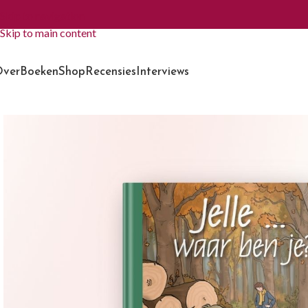
Skip to navigation
Skip to main content
ver
Boeken
Shop
Recensies
Interviews