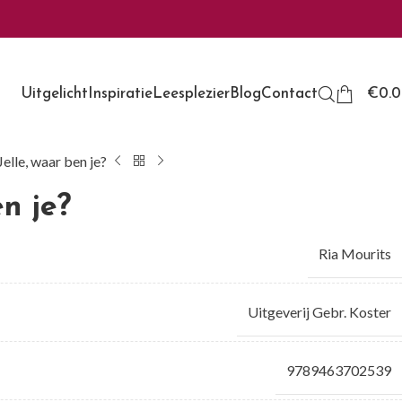
Uitgelicht
Inspiratie
Leesplezier
Blog
Contact
€
0.
Jelle, waar ben je?
en je?
Ria Mourits
Uitgeverij Gebr. Koster
9789463702539