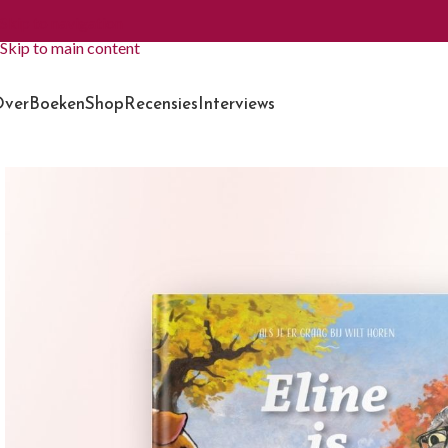
Skip to navigation
Skip to main content
ver
Boeken
Shop
Recensies
Interviews