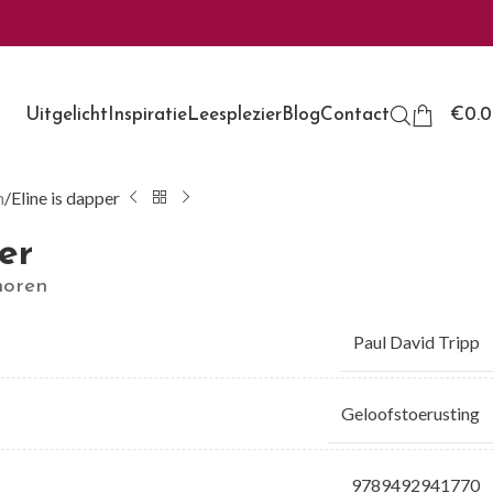
Uitgelicht
Inspiratie
Leesplezier
Blog
Contact
€
0.
n
Eline is dapper
er
 horen
Paul David Tripp
Geloofstoerusting
9789492941770