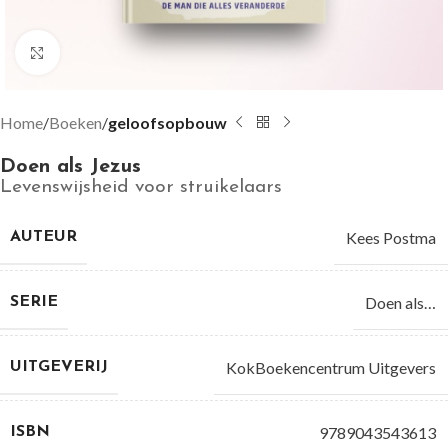
Groter bekijken
Home
Boeken
geloofsopbouw
Doen als Jezus
Levenswijsheid voor struikelaars
Kees Postma
AUTEUR
Doen als…
SERIE
KokBoekencentrum Uitgevers
UITGEVERIJ
9789043543613
ISBN