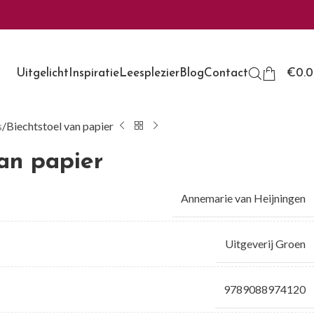
Uitgelicht
Inspiratie
Leesplezier
Blog
Contact
€
0.
s
Biechtstoel van papier
van papier
Annemarie van Heijningen
Uitgeverij Groen
9789088974120