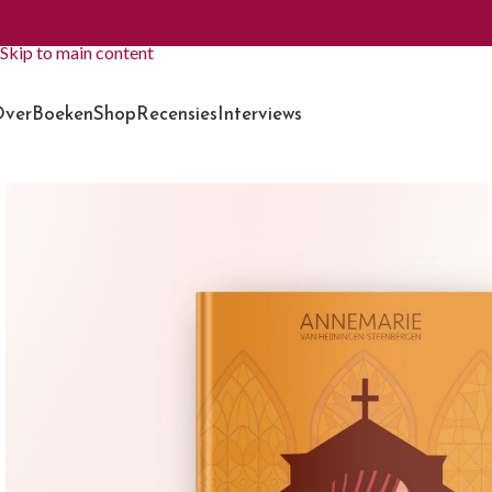
Skip to navigation
Skip to main content
ver
Boeken
Shop
Recensies
Interviews